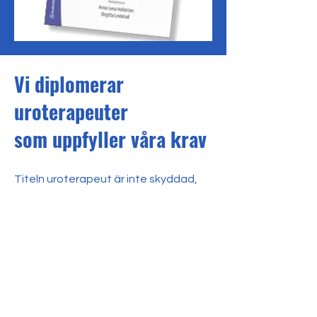
Vi diplomerar
uroterapeuter
som uppfyller våra krav
Titeln uroterapeut är inte skyddad,
varför personer utan formell
utbildning kan kalla sig uroterapeut.
UTF har därför beslutat att diplomera
de uroterapeuter som har en slutförd
uroterapiutbildning som stämmer
överens med de krav föreningen har
för medlemskap.